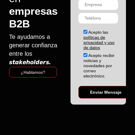
empresas
B2B
Acepto las
Te ayudamos a
políticas de
privacidad y uso
generar confianza
de datos
entre los
Acepto recibir
noticias y
stakeholders.
novedades por
correo
¿Hablamos?
electrónico.