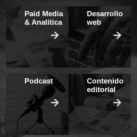
Paid Media
Paid Media
Desarrollo
Desarrollo
& Analítica
& Analítica
web
web
Podcast
Podcast
Contenido
Contenido
editorial
editorial